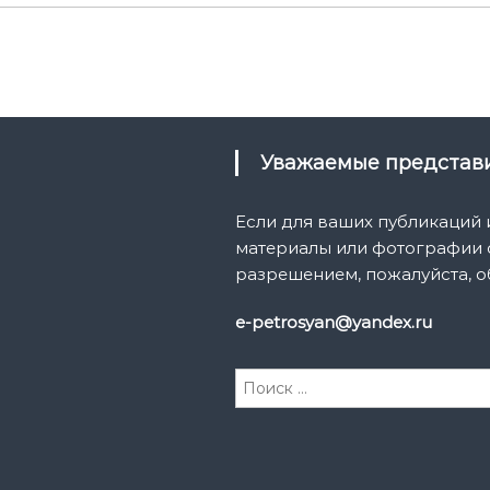
Уважаемые предста
Если для ваших публикаций
материалы или фотографии с
разрешением, пожалуйста, о
e-petrosyan@yandex.ru
И
с
к
а
т