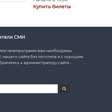
Купить билеты
вители СМИ
 или телепрограмм вам необходимы
 нашего сайта без логотипа и с хорошим
братитесь к администратору сайта -
П
о
и
с
к