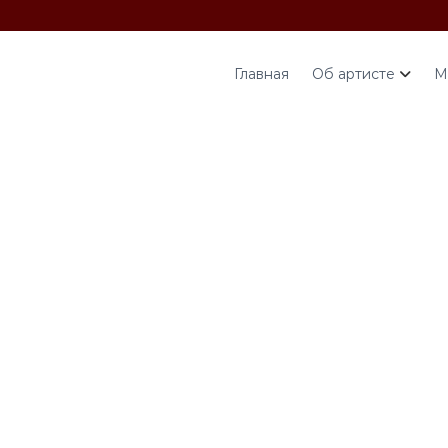
Главная
Об артисте
М