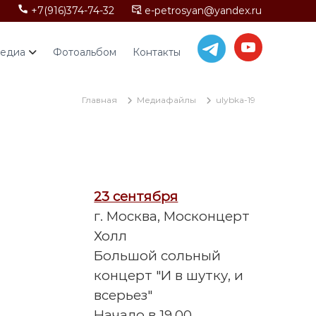
+7(916)374-74-32
e-petrosyan@yandex.ru
едиа
Фотоальбом
Контакты
Главная
Медиафайлы
ulybka-19
23 сентября
г. Москва, Москонцерт
Холл
Большой сольный
концерт "И в шутку, и
всерьез"
Начало в 19.00