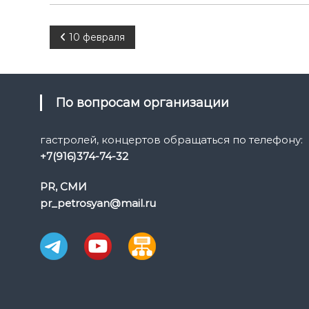
Н
10 февраля
а
в
По вопросам организации
и
гастролей, концертов обращаться по телефону:
+7(916)374-74-32
г
PR, СМИ
а
pr_petrosyan@mail.ru
ц
и
я