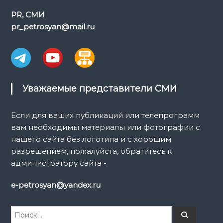
п
PR, СМИ
о
pr_petrosyan@mail.ru
з
а
п
Уважаемые представители СМИ
и
Если для ваших публикаций или телепрограмм
вам необходимы материалы или фотографии с
с
нашего сайта без логотипа и с хорошим
разрешением, пожалуйста, обратитесь к
я
администратору сайта -
м
e-petrosyan@yandex.ru
И
П
о
с