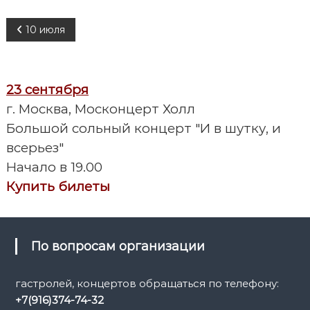
Н
10 июля
а
23 сентября
в
г. Москва, Москонцерт Холл
и
Большой сольный концерт "И в шутку, и
всерьез"
г
Начало в 19.00
а
Купить билеты
ц
и
По вопросам организации
я
гастролей, концертов обращаться по телефону:
+7(916)374-74-32