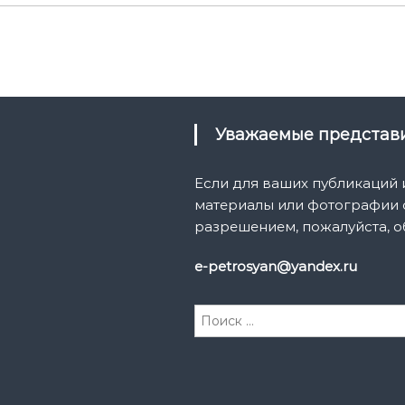
Уважаемые предста
Если для ваших публикаций
материалы или фотографии с
разрешением, пожалуйста, о
e-petrosyan@yandex.ru
И
с
к
а
т