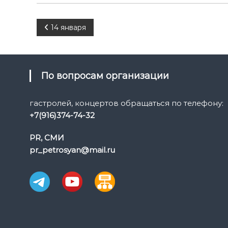
Н
14 января
а
в
По вопросам организации
и
гастролей, концертов обращаться по телефону:
+7(916)374-74-32
г
PR, СМИ
а
pr_petrosyan@mail.ru
ц
и
я