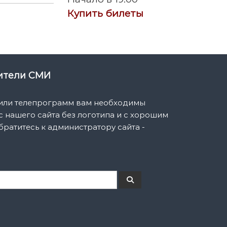
Купить билеты
вители СМИ
 или телепрограмм вам необходимы
 нашего сайта без логотипа и с хорошим
братитесь к администратору сайта -
П
о
и
с
к