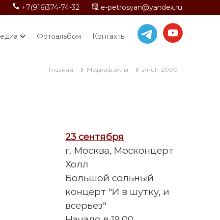
+7(916)374-74-32
e-petrosyan@yandex.ru
едиа
Фотоальбом
Контакты
Главная
Медиафайлы
smeh-2000
23 сентября
г. Москва, Москонцерт
Холл
Большой сольный
концерт "И в шутку, и
всерьез"
Начало в 19.00