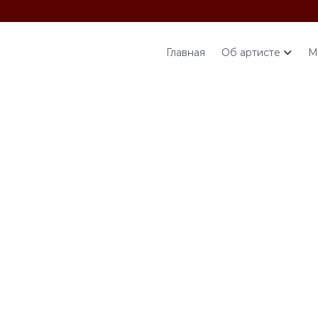
Главная
Об артисте
М