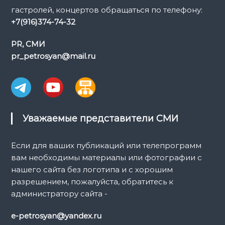
я
гастролей, концертов обращаться по телефону:
+7(916)374-74-32
п
PR, СМИ
о
pr_petrosyan@mail.ru
з
а
п
Уважаемые представители СМИ
и
Если для ваших публикаций или телепрограмм
вам необходимы материалы или фотографии с
с
нашего сайта без логотипа и с хорошим
разрешением, пожалуйста, обратитесь к
я
администратору сайта -
м
e-petrosyan@yandex.ru