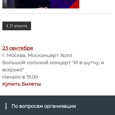
Н
21 апреля
а
23 сентября
в
г. Москва, Москонцерт Холл
и
Большой сольный концерт "И в шутку, и
всерьез"
г
Начало в 19.00
а
Купить билеты
ц
и
По вопросам организации