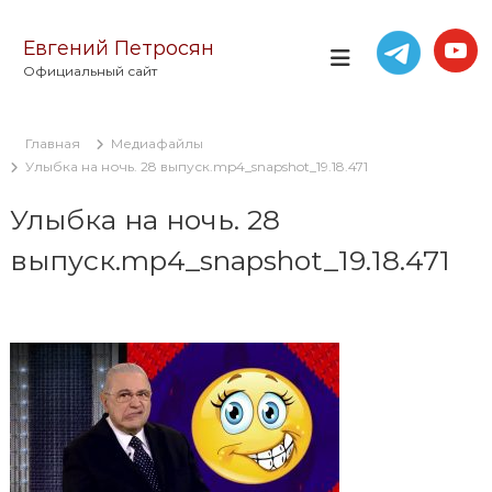
П
е
Евгений Петросян
р
Официальный сайт
е
й
т
Главная
Медиафайлы
и
Улыбка на ночь. 28 выпуск.mp4_snapshot_19.18.471
к
с
Улыбка на ночь. 28
о
д
выпуск.mp4_snapshot_19.18.471
е
р
ж
и
м
о
м
у