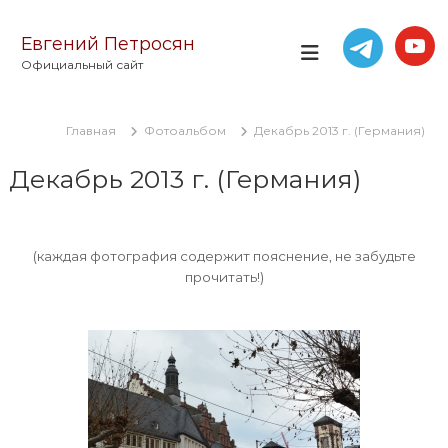
П
е
Евгений Петросян
р
Официальный сайт
е
й
т
Главная
Фотоальбом
Декабрь 2013 г. (Германия)
и
к
Декабрь 2013 г. (Германия)
с
о
д
е
(каждая фотография содержит пояснение, не забудьте
р
прочитать!)
ж
и
м
о
м
у