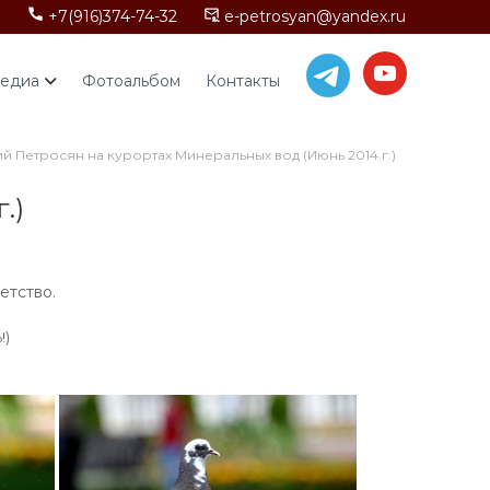
+7(916)374-74-32
e-petrosyan@yandex.ru
едиа
Фотоальбом
Контакты
й Петросян на курортах Минеральных вод (Июнь 2014 г.)
.)
етство.
!)