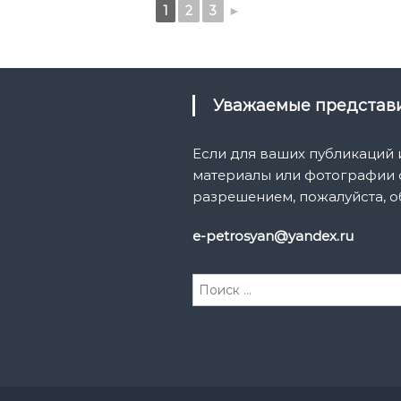
1
2
3
►
Уважаемые предста
Если для ваших публикаций
материалы или фотографии с
разрешением, пожалуйста, о
e-petrosyan@yandex.ru
И
с
к
а
т
ь
: