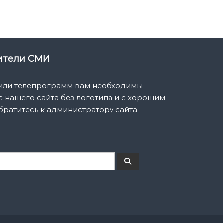
вители СМИ
 или телепрограмм вам необходимы
 нашего сайта без логотипа и с хорошим
братитесь к администратору сайта -
П
о
и
с
к