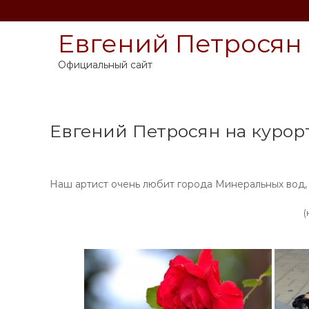
П
е
Евгений Петросян
р
е
й
Официальный сайт
т
и
к
с
Евгений Петросян на курорт
о
д
е
р
Наш артист очень любит города Минеральных вод, 
ж
и
(
м
о
м
у