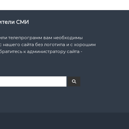
вители СМИ
 или телепрограмм вам необходимы
 нашего сайта без логотипа и с хорошим
братитесь к администратору сайта -
П
о
и
с
к