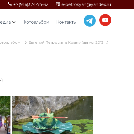
+7(916)374-74-32
e-petrosyan@yandex.ru
едиа
Фотоальбом
Контакты
отоальбом
Евгений Петросян в Крыму (август 2013 г.)
!)