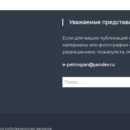
Уважаемые предста
Если для ваших публикаций
материалы или фотографии с
разрешением, пожалуйста, о
e-petrosyan@yandex.ru
И
с
к
а
т
ь
:
ся собственностью авторов.