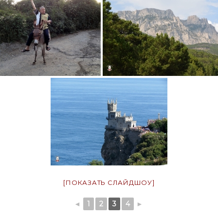
[ПОКАЗАТЬ СЛАЙДШОУ]
◄
1
2
3
4
►