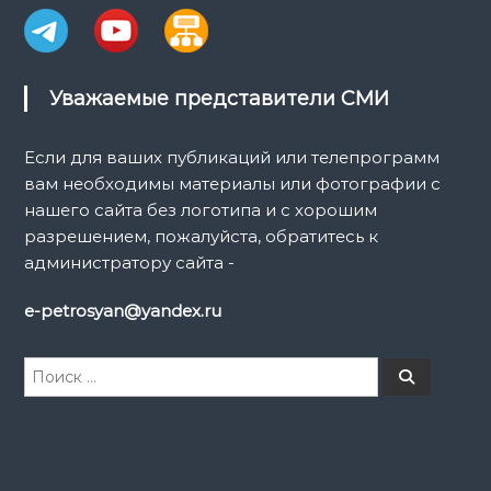
Уважаемые представители СМИ
Если для ваших публикаций или телепрограмм
вам необходимы материалы или фотографии с
нашего сайта без логотипа и с хорошим
разрешением, пожалуйста, обратитесь к
администратору сайта -
e-petrosyan@yandex.ru
И
П
о
с
и
к
с
к
а
т
ь