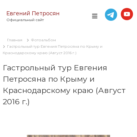
П
е
Евгений Петросян
р
Официальный сайт
е
й
т
Главная
Фотоальбом
и
Гастрольный тур Евгения Петросяна по Крыму и
к
Краснодарскому краю (Август 2016 г.)
с
о
Гастрольный тур Евгения
д
е
Петросяна по Крыму и
р
ж
Краснодарскому краю (Август
и
м
2016 г.)
о
м
у