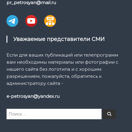
pr_petrosyan@mail.ru
Уважаемые представители СМИ
Если для ваших публикаций или телепрограмм
вам необходимы материалы или фотографии с
нашего сайта без логотипа и с хорошим
разрешением, пожалуйста, обратитесь к
администратору сайта -
e-petrosyan@yandex.ru
И
П
о
с
и
к
с
к
а