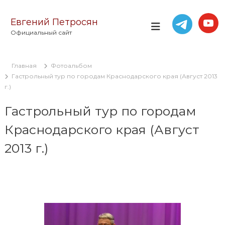
П
е
Евгений Петросян
р
Официальный сайт
е
й
т
Главная
Фотоальбом
и
Гастрольный тур по городам Краснодарского края (Август 2013
к
г.)
с
о
Гастрольный тур по городам
д
е
Краснодарского края (Август
р
ж
2013 г.)
и
м
о
м
у