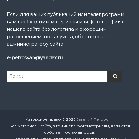
Если для ваших публикаций или телепрограмм
вам необходимы материалы или фотографии с
нашего сайта без логотипа и с хорошим
разрешением, пожалуйста, обратитесь к
администратору сайта -
e-petrosyan@yandex.ru
И
П
о
с
и
к
с
к
а
т
ь
:
Авторское право © 2026
Евгений Петросян
Все материалы сайта, в том числе фотоматериалы, являются
собственностью авторов.
Перепечатка материалов возможна, только при наличии