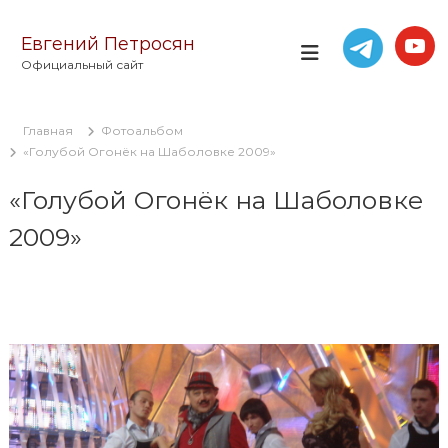
П
е
Евгений Петросян
р
Официальный сайт
е
й
т
Главная
Фотоальбом
и
«Голубой Огонёк на Шаболовке 2009»
к
с
«Голубой Огонёк на Шаболовке
о
д
2009»
е
р
ж
и
м
о
м
у