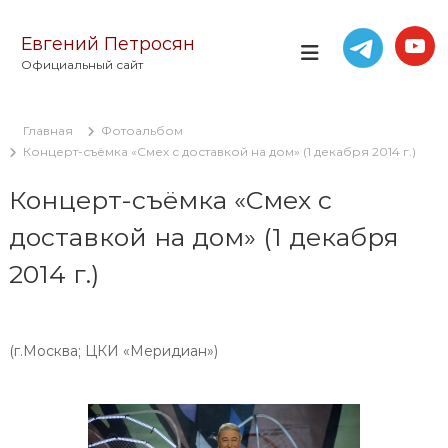
П
е
Евгений Петросян
р
Официальный сайт
е
й
т
Главная
Фотоальбом
и
Концерт-съёмка «Смех с доставкой на дом» (1 декабря 2014 г.)
к
с
Концерт-съёмка «Смех с
о
д
доставкой на дом» (1 декабря
е
р
2014 г.)
ж
и
м
о
(г.Москва; ЦКИ «Меридиан»)
м
у