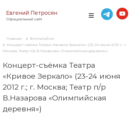
П
е
Евгений Петросян
р
Официальный сайт
е
й
т
Главная
Фотоальбом
и
Концерт-съёмка Театра «Кривое Зеркало» (23-24 июня 2012 г.; г.
к
Москва; Театр п/р В.Назарова «Олимпийская деревня»)
с
о
Концерт-съёмка Театра
д
е
«Кривое Зеркало» (23-24 июня
р
ж
2012 г.; г. Москва; Театр п/р
и
м
В.Назарова «Олимпийская
о
деревня»)
м
у