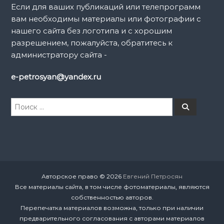
Если для ваших публикаций или телепрограмм
вам необходимы материалы или фотографии с
нашего сайта без логотипа и с хорошим
разрешением, пожалуйста, обратитесь к
администратору сайта -
e-petrosyan@yandex.ru
И
П
о
с
и
к
с
к
а
т
ь
:
Авторское право © 2026
Евгений Петросян
Все материалы сайта, в том числе фотоматериалы, являются
собственностью авторов.
Перепечатка материалов возможна, только при наличии
предварительного согласования с авторами материалов