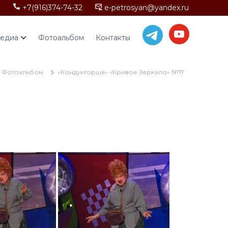
+7(916)374-74-32
e-petrosyan@yandex.ru
едиа
Фотоальбом
Контакты
Фотоальбом
«Кондукторша» «Кривое Зеркало» №17