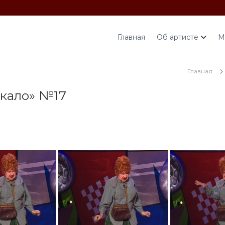
Главная
Об артисте
М
Главная
кало» №17