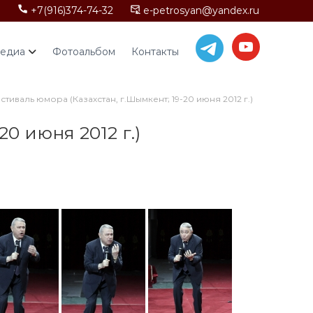
+7(916)374-74-32
e-petrosyan@yandex.ru
едиа
Фотоальбом
Контакты
иваль юмора (Казахстан, г.Шымкент; 19-20 июня 2012 г.)
0 июня 2012 г.)