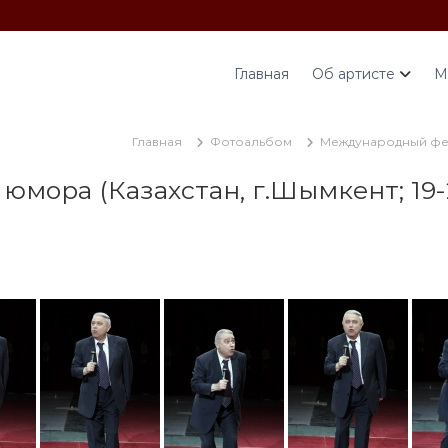
Главная
Об артисте
М
Главная
Фотоальбом
Международный фест
ора (Казахстан, г.Шымкент; 19-2