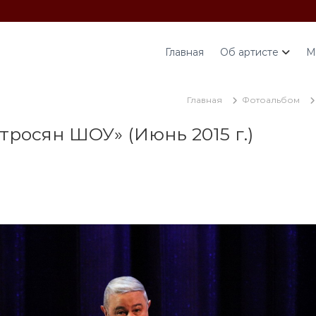
Главная
Об артисте
М
Главная
Фотоальбом
росян ШОУ» (Июнь 2015 г.)