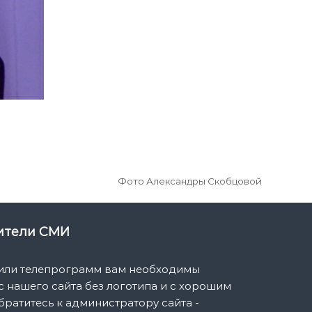
Фото Александры Скобцовой
вители СМИ
 или телепрограмм вам необходимы
 нашего сайта без логотипа и с хорошим
братитесь к администратору сайта -