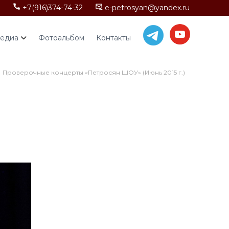
+7(916)374-74-32
e-petrosyan@yandex.ru
едиа
Фотоальбом
Контакты
Проверочные концерты «Петросян ШОУ» (Июнь 2015 г.)