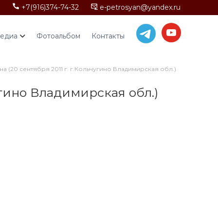
+7(916)374-74-32
e-petrosyan@yandex.ru
едиа
Фотоальбом
Контакты
 (20 сентября 2011 г. г.Кольчугино Владимирская обл.)
угино Владимирская обл.)