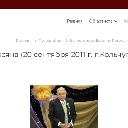
Главная
Об артисте
М
Главная
Фотоальбом
Вечер юмора Евгения Петросяна
яна (20 сентября 2011 г. г.Кольч