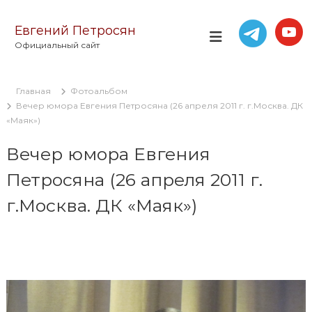
П
е
Евгений Петросян
р
Официальный сайт
е
й
т
Главная
Фотоальбом
и
Вечер юмора Евгения Петросяна (26 апреля 2011 г. г.Москва. ДК
к
«Маяк»)
с
о
Вечер юмора Евгения
д
е
Петросяна (26 апреля 2011 г.
р
ж
г.Москва. ДК «Маяк»)
и
м
о
м
у