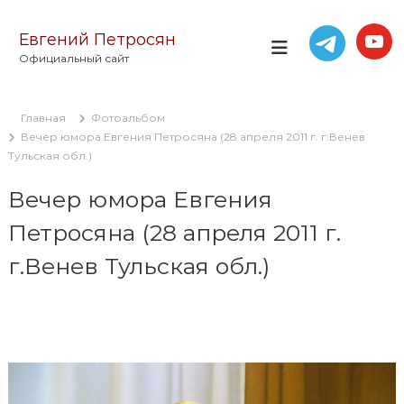
П
е
Евгений Петросян
р
Официальный сайт
е
й
т
Главная
Фотоальбом
и
Вечер юмора Евгения Петросяна (28 апреля 2011 г. г.Венев
к
Тульская обл.)
с
о
Вечер юмора Евгения
д
е
Петросяна (28 апреля 2011 г.
р
ж
г.Венев Тульская обл.)
и
м
о
м
у