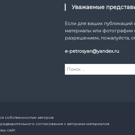
Уважаемые предста
Если для ваших публикаций
материалы или фотографии с
разрешением, пожалуйста, о
e-petrosyan@yandex.ru
И
с
к
а
т
ь
:
ся собственностью авторов.
предварительного согласования с авторами материалов
аш сайт.