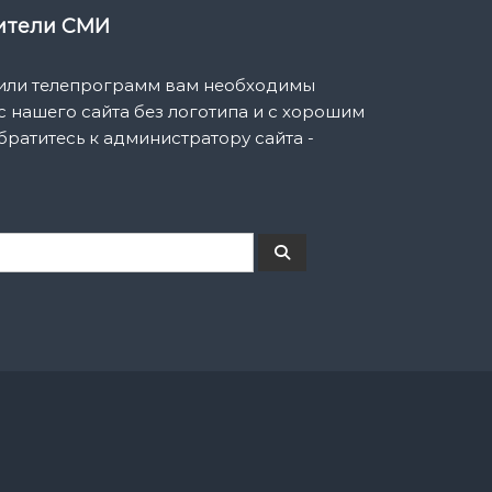
вители СМИ
 или телепрограмм вам необходимы
 нашего сайта без логотипа и с хорошим
братитесь к администратору сайта -
П
о
и
с
к