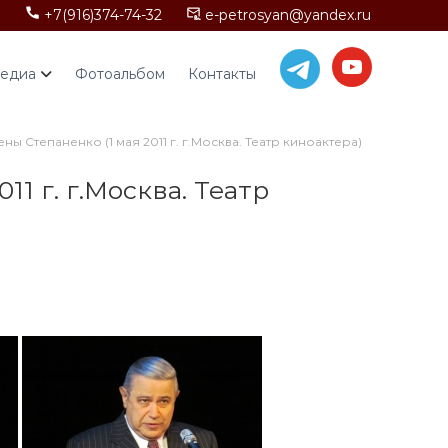
+7(916)374-74-32
e-petrosyan@yandex.ru
едиа
Фотоальбом
Контакты
 Степаненко (1 мая 2011 г. г.Москва. Театр киноактера)
1 г. г.Москва. Театр