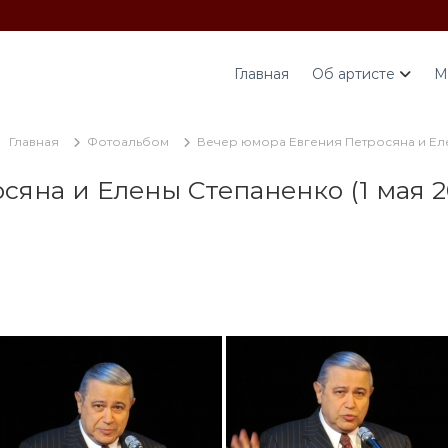
Главная
Об артисте
М
Главная
Фотоальбом
Вечер юмора Евгения Петросяна и Елены
на и Елены Степаненко (1 мая 201