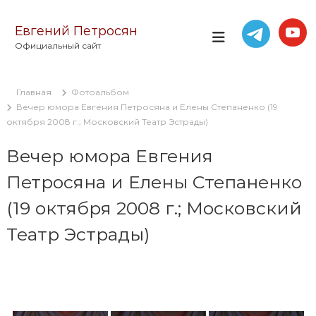
П
е
Евгений Петросян
р
Официальный сайт
е
й
т
Главная
Фотоальбом
и
Вечер юмора Евгения Петросяна и Елены Степаненко (19
к
октября 2008 г.; Московский Театр Эстрады)
с
о
Вечер юмора Евгения
д
е
Петросяна и Елены Степаненко
р
ж
(19 октября 2008 г.; Московский
и
м
Театр Эстрады)
о
м
у