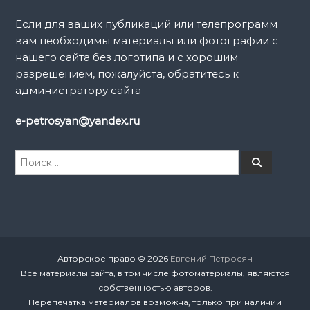
Если для ваших публикаций или телепрограмм
вам необходимы материалы или фотографии с
нашего сайта без логотипа и с хорошим
разрешением, пожалуйста, обратитесь к
администратору сайта -
e-petrosyan@yandex.ru
И
П
о
с
и
к
с
к
а
т
ь
:
Авторское право © 2026
Евгений Петросян
Все материалы сайта, в том числе фотоматериалы, являются
собственностью авторов.
Перепечатка материалов возможна, только при наличии