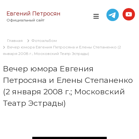
П
е
Евгений Петросян
р
Официальный сайт
е
й
т
Главная
Фотоальбом
и
Вечер юмора Евгения Петросяна и Елены Степаненко (2
к
января 2008 г.; Московский Театр Эстрады)
с
о
Вечер юмора Евгения
д
е
Петросяна и Елены Степаненко
р
ж
(2 января 2008 г.; Московский
и
м
Театр Эстрады)
о
м
у