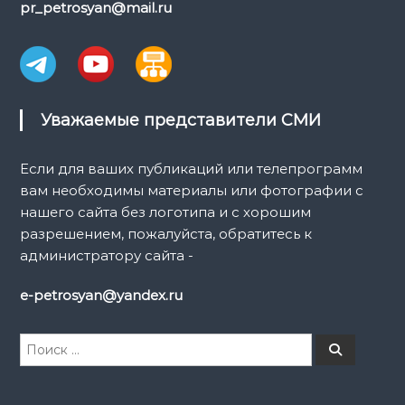
pr_petrosyan@mail.ru
Уважаемые представители СМИ
Если для ваших публикаций или телепрограмм
вам необходимы материалы или фотографии с
нашего сайта без логотипа и с хорошим
разрешением, пожалуйста, обратитесь к
администратору сайта -
e-petrosyan@yandex.ru
И
П
о
с
и
к
с
к
а