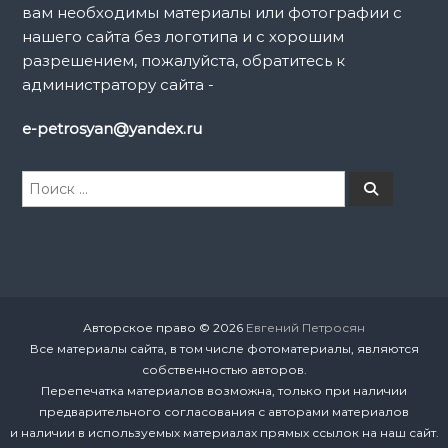
вам необходимы материалы или фотографии с
нашего сайта без логотипа и с хорошим
разрешением, пожалуйста, обратитесь к
администратору сайта -
e-petrosyan@yandex.ru
И
П
о
с
и
к
с
к
а
т
ь
:
Авторское право © 2026
Евгений Петросян
Все материалы сайта, в том числе фотоматериалы, являются
собственностью авторов.
Перепечатка материалов возможна, только при наличии
предварительного согласования с авторами материалов
и наличии в используемых материалах прямых ссылок на наш сайт.