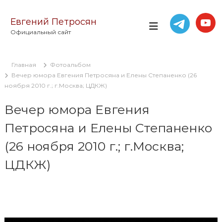
П
е
Евгений Петросян
р
Официальный сайт
е
й
т
Главная
Фотоальбом
и
Вечер юмора Евгения Петросяна и Елены Степаненко (26
к
ноября 2010 г.; г.Москва; ЦДКЖ)
с
о
Вечер юмора Евгения
д
е
Петросяна и Елены Степаненко
р
ж
(26 ноября 2010 г.; г.Москва;
и
м
ЦДКЖ)
о
м
у