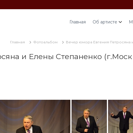
Главная
Об артисте
М
Главная
Фотоальбом
Вечер юмора Евгения Петросяна и 
яна и Елены Степаненко (г.Москв