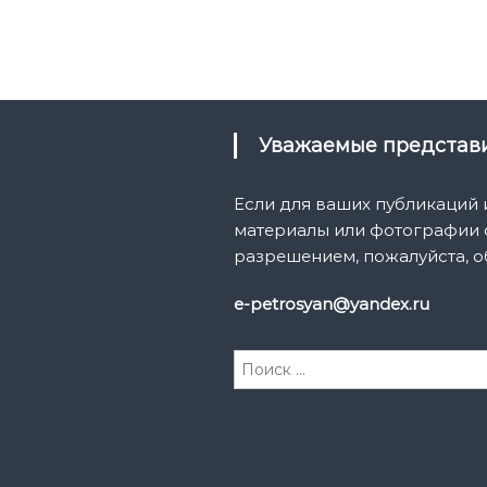
Уважаемые предста
Если для ваших публикаций
материалы или фотографии с
разрешением, пожалуйста, о
e-petrosyan@yandex.ru
И
с
к
а
т
ь