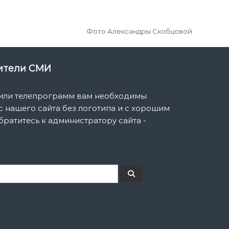
Фото Александры Скобцовой
вители СМИ
 или телепрограмм вам необходимы
 нашего сайта без логотипа и с хорошим
братитесь к администратору сайта -
П
о
и
с
к