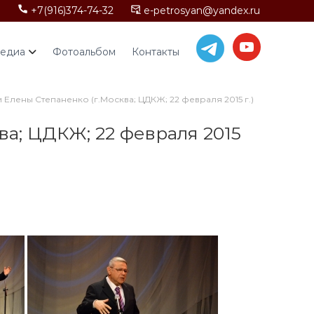
+7(916)374-74-32
e-petrosyan@yandex.ru
едиа
Фотоальбом
Контакты
Елены Степаненко (г.Москва; ЦДКЖ; 22 февраля 2015 г.)
а; ЦДКЖ; 22 февраля 2015