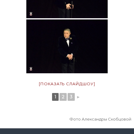
[ПОКАЗАТЬ СЛАЙДШОУ]
1
2
3
►
Фото Александры Скобцовой