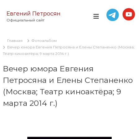
П
е
Евгений Петросян
р
Официальный сайт
е
й
т
Главная
Фотоальбом
и
Вечер юмора Евгения Петросяна и Елены Степаненко (Москва;
к
Театр киноактёра; 9 марта 2014 г.)
с
о
Вечер юмора Евгения
д
е
Петросяна и Елены Степаненко
р
ж
(Москва; Театр киноактёра; 9
и
м
марта 2014 г.)
о
м
у