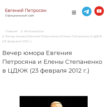
П
е
Евгений Петросян
р
Официальный сайт
е
й
т
Главная
Фотоальбом
и
Вечер юмора Евгения Петросяна и Елены Степаненко в ЦДКЖ
к
(23 февраля 2012 г.)
с
о
Вечер юмора Евгения
д
е
Петросяна и Елены Степаненко
р
ж
в ЦДКЖ (23 февраля 2012 г.)
и
м
о
м
у