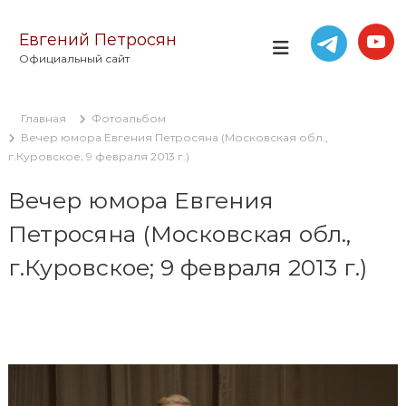
П
е
Евгений Петросян
р
Официальный сайт
е
й
т
Главная
Фотоальбом
и
Вечер юмора Евгения Петросяна (Московская обл.,
к
г.Куровское; 9 февраля 2013 г.)
с
о
Вечер юмора Евгения
д
е
Петросяна (Московская обл.,
р
ж
г.Куровское; 9 февраля 2013 г.)
и
м
о
м
у