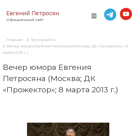
П
е
Евгений Петросян
р
Официальный сайт
е
й
т
Главная
Фотоальбом
и
Вечер юмора Евгения Петросяна (Москва; ДК «Прожектор»; 8
к
марта 2013 г.)
с
о
Вечер юмора Евгения
д
е
Петросяна (Москва; ДК
р
ж
«Прожектор»; 8 марта 2013 г.)
и
м
о
м
у