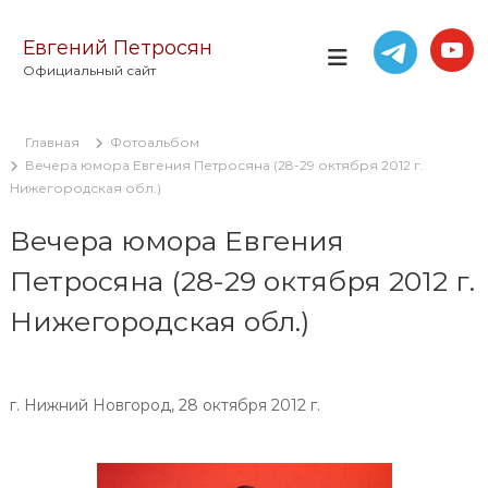
П
е
Евгений Петросян
р
Официальный сайт
е
й
т
Главная
Фотоальбом
и
Вечера юмора Евгения Петросяна (28-29 октября 2012 г.
к
Нижегородская обл.)
с
о
Вечера юмора Евгения
д
е
Петросяна (28-29 октября 2012 г.
р
ж
Нижегородская обл.)
и
м
о
м
г. Нижний Новгород, 28 октября 2012 г.
у