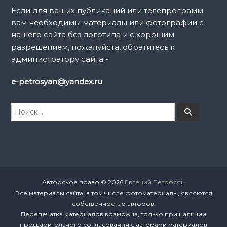
Если для ваших публикаций или телепрограмм
вам необходимы материалы или фотографии с
нашего сайта без логотипа и с хорошим
разрешением, пожалуйста, обратитесь к
администратору сайта -
e-petrosyan@yandex.ru
И
П
о
с
и
к
с
к
а
т
ь
:
Авторское право © 2026
Евгений Петросян
Все материалы сайта, в том числе фотоматериалы, являются
собственностью авторов.
Перепечатка материалов возможна, только при наличии
предварительного согласования с авторами материалов