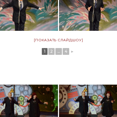
[ПОКАЗАТЬ СЛАЙДШОУ]
1
2
...
4
►