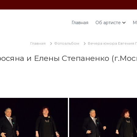
Главная
Об артисте
М
Главная
Фотоальбом
Вечера юмора Евгения Пе
сяна и Елены Степаненко (г.Москв