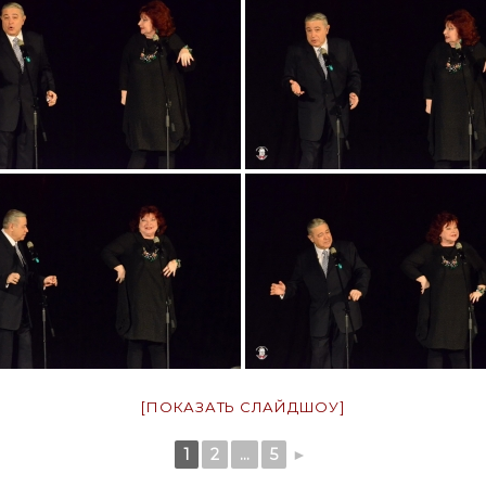
[ПОКАЗАТЬ СЛАЙДШОУ]
1
2
...
5
►