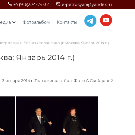
+7(916)374-74-32
e-petrosyan@yandex.ru
едиа
Фотоальбом
Контакты
тросяна и Елены Степаненко (г.Москва; Январь 2014 г.)
а; Январь 2014 г.)
3 января 2014 г. Театр киноактёра. Фото А.Скобцовой