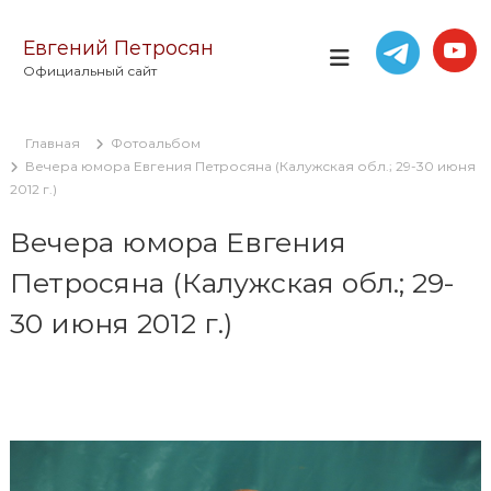
П
е
Евгений Петросян
р
Официальный сайт
е
й
т
Главная
Фотоальбом
и
Вечера юмора Евгения Петросяна (Калужская обл.; 29-30 июня
к
2012 г.)
с
о
Вечера юмора Евгения
д
е
Петросяна (Калужская обл.; 29-
р
ж
30 июня 2012 г.)
и
м
о
м
у