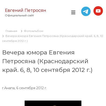
П
е
Евгений Петросян
р
Официальный сайт
е
й
т
Главная
Фотоальбом
и
Вечера юмора Евгения Петросяна (Краснодарский край. 6, 8, 10
к
сентября 2012 г.)
с
о
Вечера юмора Евгения
д
е
Петросяна (Краснодарский
р
ж
край. 6, 8, 10 сентября 2012 г.)
и
м
о
м
г.Анапа, 6 сентября 2012 г.
у