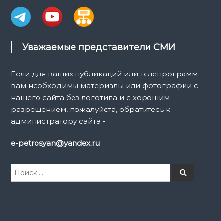
Уважаемые представители СМИ
Если для ваших публикаций или телепрограмм
вам необходимы материалы или фотографии с
нашего сайта без логотипа и с хорошим
разрешением, пожалуйста, обратитесь к
администратору сайта -
e-petrosyan@yandex.ru
И
П
о
с
и
к
с
к
а
т
ь