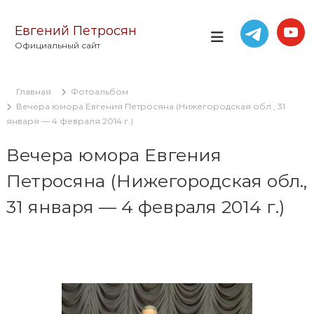
П
е
Евгений Петросян
р
Официальный сайт
е
й
т
Главная
Фотоальбом
и
Вечера юмора Евгения Петросяна (Нижегородская обл., 31
к
января — 4 февраля 2014 г.)
с
о
Вечера юмора Евгения
д
е
Петросяна (Нижегородская обл.,
р
ж
31 января — 4 февраля 2014 г.)
и
м
о
м
у