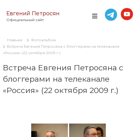
П
е
Евгений Петросян
р
Официальный сайт
е
й
т
Главная
Фотоальбом
и
Встреча Евгения Петросяна с блоггерами на телеканале
к
«Россия» (22 октября 2009 г.)
с
о
Встреча Евгения Петросяна с
д
е
блоггерами на телеканале
р
ж
«Россия» (22 октября 2009 г.)
и
м
о
м
у