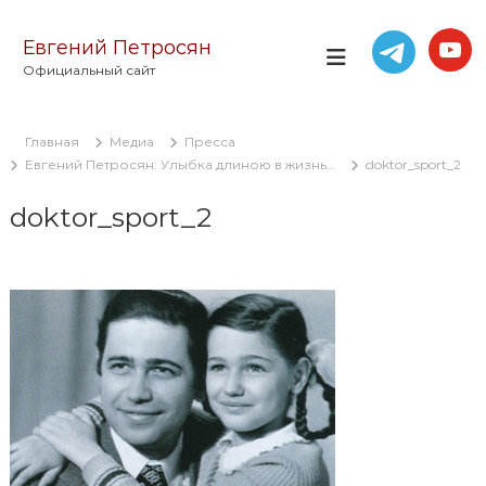
П
е
Евгений Петросян
р
Официальный сайт
е
й
т
Главная
Медиа
Пресса
и
Евгений Петросян: Улыбка длиною в жизнь…
doktor_sport_2
к
с
doktor_sport_2
о
д
е
р
ж
и
м
о
м
у