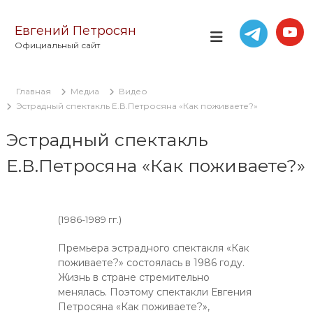
П
е
Евгений Петросян
р
Официальный сайт
е
й
т
Главная
Медиа
Видео
и
Эстрадный спектакль Е.В.Петросяна «Как поживаете?»
к
с
Эстрадный спектакль
о
д
Е.В.Петросяна «Как поживаете?»
е
р
ж
и
(1986-1989 гг.)
м
о
Премьера эстрадного спектакля «Как
м
поживаете?» состоялась в 1986 году.
у
Жизнь в стране стремительно
менялась. Поэтому спектакли Евгения
Петросяна «Как поживаете?»,