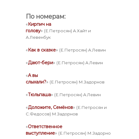
По номерам:
«
Кирпич на
голову
»
(Е.Петросян) А.Хайт и
А.Левенбук
«
Как в сказке
»
(Е.Петросян) А.Левин
«
Дают-бери
»
(Е.Петросян) А.Левин
«
А вы
слыхали?
»
(Е.Петросян) М.Задорнов
«
Тюльпаша
»
(Е.Петросян) А.Левин
«
Доложите, Семёнов
»
(Е.Петросян и
С.Федосов) М.Задорнов
«
Ответственное
выступление
»
(Е.Петросян) М.Задорно