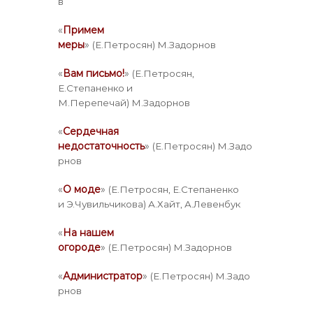
в
«
Примем
меры
»
(Е.Петросян) М.Задорнов
«
Вам письмо!
»
(Е.Петросян,
Е.Степаненко и
М.Перепечай) М.Задорнов
«
Сердечная
недостаточность
»
(Е.Петросян) М.Задо
рнов
«
О моде
»
(Е.Петросян, Е.Степаненко
и Э.Чувильчикова) А.Хайт, А.Левенбук
«
На нашем
огороде
»
(Е.Петросян) М.Задорнов
«
Администратор
»
(Е.Петросян) М.Задо
рнов