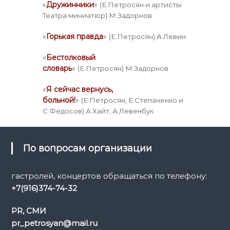
«
Дружинники
»
(Е.Петросян и артисты
Театра миниатюр) М.Задорнов
«
Горькая правда
»
(Е.Петросян) А.Левин
«
Бестолковый
словарь
»
(Е.Петросян) М.Задорнов
«
Я сейчас вернусь,
больной!
»
(Е.Петросян, Е.Степаненко и
С.Федосов) А.Хайт, А.Левенбук
По вопросам организации
гастролей, концертов обращаться по телефону:
+7(916)374-74-32
PR, СМИ
pr_petrosyan@mail.ru