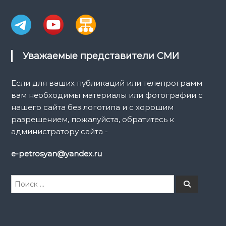
Уважаемые представители СМИ
Если для ваших публикаций или телепрограмм
вам необходимы материалы или фотографии с
нашего сайта без логотипа и с хорошим
разрешением, пожалуйста, обратитесь к
администратору сайта -
e-petrosyan@yandex.ru
И
П
о
с
и
к
с
к
а
т