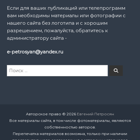
Если для ваших публикаций или телепрограмм
вам необходимы материалы или фотографии с
нашего сайта без логотипа и с хорошим
разрешением, пожалуйста, обратитесь к
администратору сайта -
e-petrosyan@yandex.ru
И
П
о
с
и
к
с
к
а
т
ь
:
Авторское право © 2026
Евгений Петросян
Все материалы сайта, в том числе фотоматериалы, являются
собственностью авторов.
Перепечатка материалов возможна, только при наличии