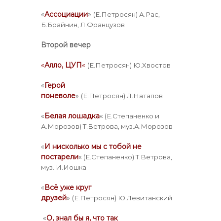
«
Ассоциации
»
(Е.Петросян) А.Рас,
Б.Брайнин, Л.Французов
Второй вечер
«
Алло, ЦУП
«
(Е.Петросян) Ю.Хвостов
«
Герой
поневоле
»
(Е.Петросян) Л.Натапов
«
Белая лошадка
«
(Е.Степаненко и
А.Морозов) Т.Ветрова, муз.А.Морозов
«
И нисколько мы с тобой не
постарели
«
(Е.Степаненко) Т.Ветрова,
муз. И.Иошка
«
Всё уже круг
друзей
»
(Е.Петросян) Ю.Левитанский
«
О, знал бы я, что так