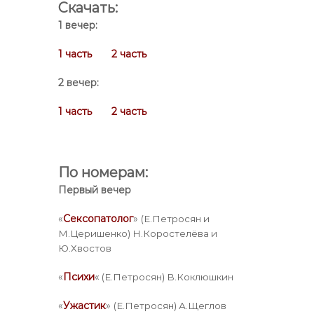
Скачать:
1 вечер:
1 часть
2 часть
2 вечер:
1 часть
2 часть
По номерам:
Первый вечер
«
Сексопатолог
»
(Е.Петросян и
М.Церишенко) Н.Коростелёва и
Ю.Хвостов
«
Психи
«
(Е.Петросян) В.Коклюшкин
«
Ужастик
»
(Е.Петросян) А.Щеглов