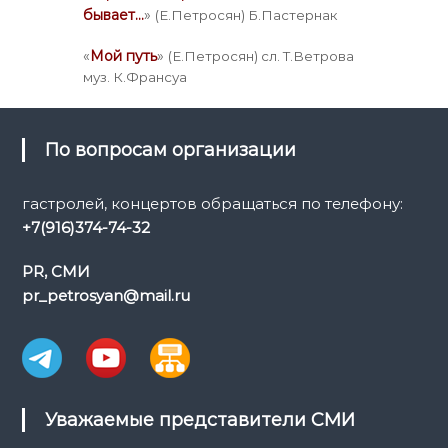
бывает…
»
(Е.Петросян) Б.Пастернак
«
Мой путь
»
(Е.Петросян) сл. Т.Ветрова
муз. К.Франсуа
По вопросам организации
гастролей, концертов обращаться по телефону:
+7(916)374-74-32
PR, СМИ
pr_petrosyan@mail.ru
Уважаемые представители СМИ