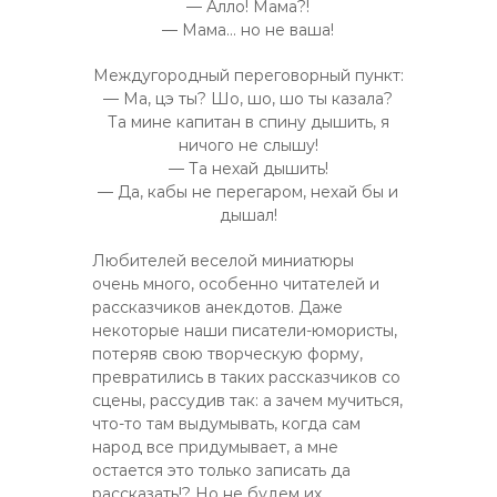
— Алло! Мама?!
— Мама… но не ваша!
Междугородный переговорный пункт:
— Ма, цэ ты? Шо, шо, шо ты казала?
Та мине капитан в спину дышить, я
ничого не слышу!
— Та нехай дышить!
— Да, кабы не перегаром, нехай бы и
дышал!
Любителей веселой миниатюры
очень много, особенно читателей и
рассказчиков анекдотов. Даже
некоторые наши писатели-юмористы,
потеряв свою творческую форму,
превратились в таких рассказчиков со
сцены, рассудив так: а зачем мучиться,
что-то там выдумывать, когда сам
народ все придумывает, а мне
остается это только записать да
рассказать!? Но не будем их