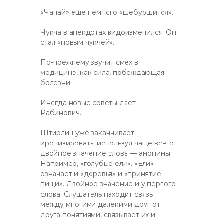
«Чапай» еще немного «шебуршится».
Чукча в анекдотах видоизменился. Он
стал «новым чукчей».
По-прежнему звучит смех в
медицине, как сила, побеждающая
болезни.
Иногда новые советы дает
Рабинович.
Штирлиц уже заканчивает
иронизировать, используя чаще всего
двойное значение слова — амонимы.
Например, «голубые ели». «Ели» —
означает и «деревья» и «принятие
пищи». Двойное значение и у первого
слова. Слушатель находит связь
между многими далекими друг от
друга понятиями, связывает их и