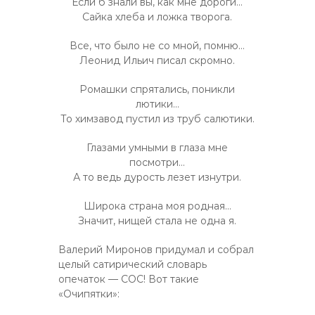
Если б знали вы, как мне дороги…
Сайка хлеба и ложка творога.
Все, что было не со мной, помню…
Леонид Ильич писал скромно.
Ромашки спрятались, поникли
лютики…
То химзавод пустил из труб салютики.
Глазами умными в глаза мне
посмотри…
А то ведь дурость лезет изнутри.
Широка страна моя родная…
Значит, нищей стала не одна я.
Валерий Миронов придумал и собрал
целый сатирический словарь
опечаток — СОС! Вот такие
«Очипятки»: