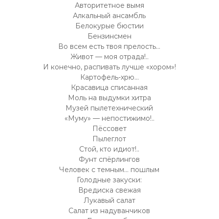
Авторитетное вымя
Алкальный ансамбль
Белокурые бюстии
Бензинсмен
Во всем есть твоя прелость…
Живот — моя отрада!..
И конечно, распивать лучше «хором»!
Картофель-хрю…
Красавица списанная
Моль на выдумки хитра
Музей пылетехнический
«Муму» — непостижимо!..
Пёссовет
Пылеглот
Стой, кто идиот!..
Фунт спёрлингов
Человек с темным… пошлым
Голодные закуски:
Вредиска свежая
Лукавый салат
Салат из надуванчиков