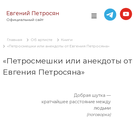
П
е
Евгений Петросян
р
Официальный сайт
е
й
т
Главная
Об артисте
Книги
и
«Петросмешки или анекдоты от Евгения Петросяна»
к
с
«Петросмешки или анекдоты от
о
д
Евгения Петросяна»
е
р
ж
и
Добрая шутка —
м
кратчайшее расстояние между
о
людьми
м
(поговорка)
у