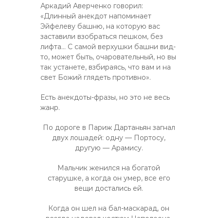
Аркадий Аверченко говорил:
«Длинный анекдот напоминает
Эйфелеву башню, на которую вас
заставили взобраться пешком, без
лифта… С самой верхушки башни вид-
то, может быть, очаровательный, но вы
так устанете, взбираясь, что вам и на
свет Божий глядеть противно».
Есть анекдоты-фразы, но это не весь
жанр.
По дороге в Париж Дартаньян загнал
двух лошадей: одну — Портосу,
другую — Арамису.
Мальчик женился на богатой
старушке, а когда он умер, все его
вещи достались ей.
Когда он шел на бал-маскарад, он