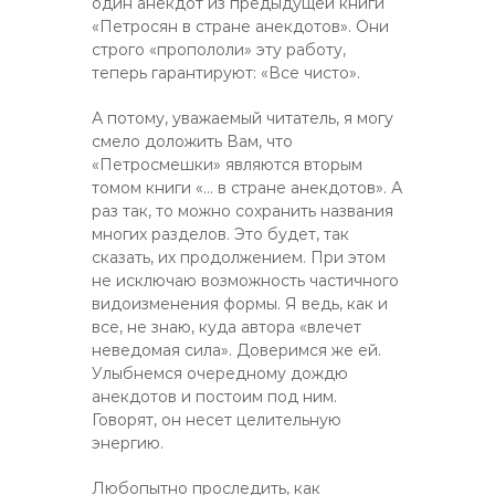
один анекдот из предыдущей книги
«Петросян в стране анекдотов». Они
строго «пропололи» эту работу,
теперь гарантируют: «Все чисто».
А потому, уважаемый читатель, я могу
смело доложить Вам, что
«Петросмешки» являются вторым
томом книги «… в стране анекдотов». А
раз так, то можно сохранить названия
многих разделов. Это будет, так
сказать, их продолжением. При этом
не исключаю возможность частичного
видоизменения формы. Я ведь, как и
все, не знаю, куда автора «влечет
неведомая сила». Доверимся же ей.
Улыбнемся очередному дождю
анекдотов и постоим под ним.
Говорят, он несет целительную
энергию.
Любопытно проследить, как