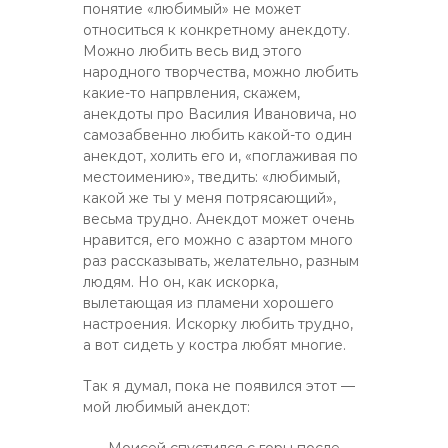
понятие «любимый» не может
относиться к конкретному анекдоту.
Можно любить весь вид этого
народного творчества, можно любить
какие-то напрвления, скажем,
анекдоты про Василия Ивановича, но
самозабвенно любить какой-то один
анекдот, холить его и, «поглаживая по
местоимению», тведить: «любимый,
какой же ты у меня потрясающий»,
весьма трудно. Анекдот может очень
нравится, его можно с азартом много
раз рассказывать, желательно, разным
людям. Но он, как искорка,
вылетающая из пламени хорошего
настроения. Искорку любить трудно,
а вот сидеть у костра любят многие.
Так я думал, пока не появился этот —
мой любимый анекдот: