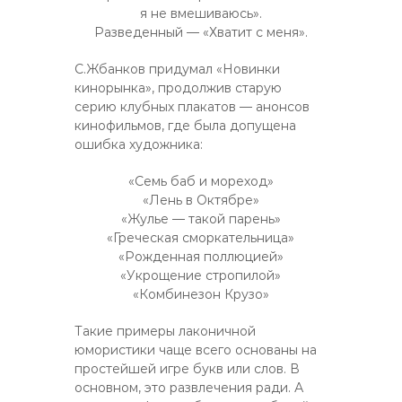
я не вмешиваюсь».
Разведенный — «Хватит с меня».
С.Жбанков придумал «Новинки
кинорынка», продолжив старую
серию клубных плакатов — анонсов
кинофильмов, где была допущена
ошибка художника:
«Семь баб и мореход»
«Лень в Октябре»
«Жулье — такой парень»
«Греческая сморкательница»
«Рожденная поллюцией»
«Укрощение стропилой»
«Комбинезон Крузо»
Такие примеры лаконичной
юмористики чаще всего основаны на
простейшей игре букв или слов. В
основном, это развлечения ради. А