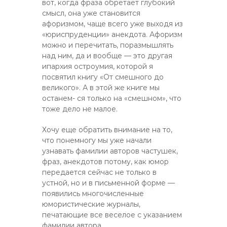
вот, когда фраза обретает глубокий
смысл, она уже становится
афоризмом, чаще всего уже выходя из
«юриспруденции» анекдота. Афоризм
можно и перечитать, поразмышлять
над ним, да и вообще — это другая
ипархия остроумия, которой я
посвятил книгу «От смешного до
великого». А в этой же книге мы
останем- ся только на «смешном», что
тоже дело не малое.
Хочу еще обратить внимание на то,
что понемногу мы уже начали
узнавать фамилии авторов частушек,
фраз, анекдотов потому, как юмор
передается сейчас не только в
устной, но и в письменной форме —
появились многочисленные
юмористические журналы,
печатающие все веселое с указанием
фамилии автора.