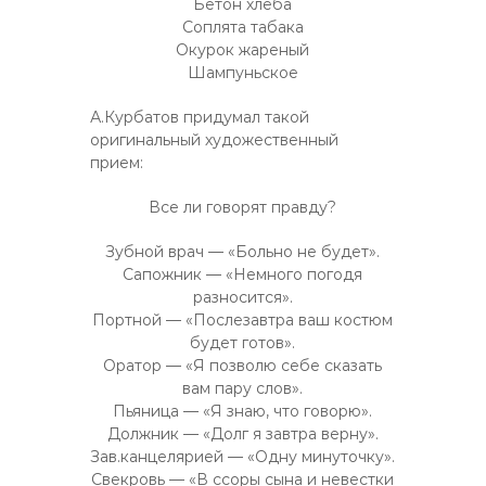
Бетон хлеба
Соплята табака
Окурок жареный
Шампуньское
А.Курбатов придумал такой
оригинальный художественный
прием:
Все ли говорят правду?
Зубной врач — «Больно не будет».
Сапожник — «Немного погодя
разносится».
Портной — «Послезавтра ваш костюм
будет готов».
Оратор — «Я позволю себе сказать
вам пару слов».
Пьяница — «Я знаю, что говорю».
Должник — «Долг я завтра верну».
Зав.канцелярией — «Одну минуточку».
Свекровь — «В ссоры сына и невестки