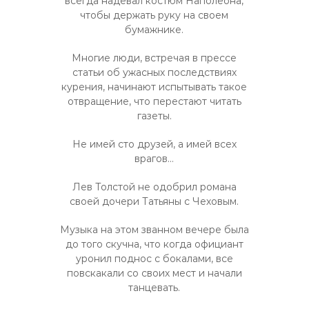
всегда надевал костюм Наполеона,
чтобы держать руку на своем
бумажнике.
Многие люди, встречая в прессе
статьи об ужасных последствиях
курения, начинают испытывать такое
отвращение, что перестают читать
газеты.
Не имей сто друзей, а имей всех
врагов…
Лев Толстой не одобрил романа
своей дочери Татьяны с Чеховым.
Музыка на этом званном вечере была
до того скучна, что когда официант
уронил поднос с бокалами, все
повскакали со своих мест и начали
танцевать.