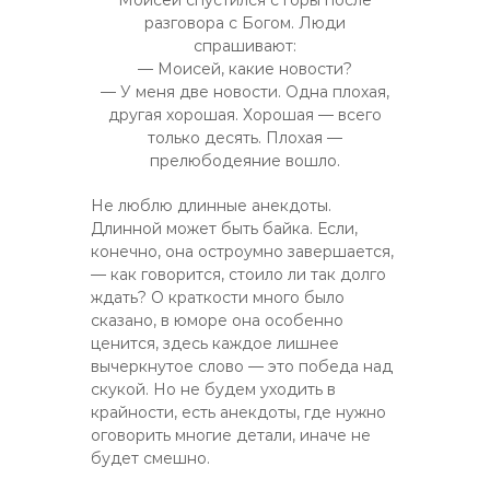
Моисей спустился с горы после
разговора с Богом. Люди
спрашивают:
— Моисей, какие новости?
— У меня две новости. Одна плохая,
другая хорошая. Хорошая — всего
только десять. Плохая —
прелюбодеяние вошло.
Не люблю длинные анекдоты.
Длинной может быть байка. Если,
конечно, она остроумно завершается,
— как говорится, стоило ли так долго
ждать? О краткости много было
сказано, в юморе она особенно
ценится, здесь каждое лишнее
вычеркнутое слово — это победа над
скукой. Но не будем уходить в
крайности, есть анекдоты, где нужно
оговорить многие детали, иначе не
будет смешно.