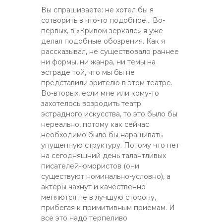
Вы спрашиваете: не хотел бы я
сотворить в что-то подобное… Во-
первых, в «Кривом зеркале» я уже
делал подобные обозрения. Как я
рассказывал, не существовало раннее
ни формы, ни жанра, ни темы на
эстраде той, что мы бы не
представили зрителю в этом театре.
Во-вторых, если мне или кому-то
захотелось возродить театр
эстрадного искусства, то это было бы
нереально, потому как сейчас
необходимо было бы наращивать
упущенную структуру. Потому что нет
на сегодняшний день талантливых
писателей-юмористов (они
существуют номинально-условно), а
актёры чахнут и качественно
меняются не в лучшую сторону,
прибегая к примитивным приёмам. И
все это надо терпеливо