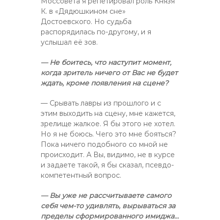
Моссовета я репетировал роль Князя
К. в «Дядюшкином сне»
Достоевского. Но судьба
распорядилась по-другому, и я
услышал её зов.
— Не боитесь, что наступит момент,
когда зритель ничего от Вас не будет
ждать, кроме появления на сцене?
— Срывать лавры из прошлого и с
этим выходить на сцену, мне кажется,
зрелище жалкое. Я бы этого не хотел.
Но я не боюсь. Чего это мне бояться?
Пока ничего подобного со мной не
происходит. А Вы, видимо, не в курсе
и задаете такой, я бы сказал, псевдо-
компетентный вопрос.
— Вы уже не рассчитываете самого
себя чем-то удивлять, вырываться за
пределы сформированного имиджа…