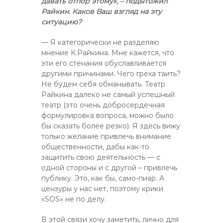
давать отпор этому», – подытожил
Райкин. Каков Ваш взгляд на эту
ситуацию?
— Я категорически не разделяю
мнение К.Райкина. Мне кажется, что
эти его стенания обуславливается
другими причинами. Чего греха таить?
Не будем себя обманывать. Театр
Райкина далеко не самый успешный
театр (это очень добросердечная
формулировка вопроса, можно было
бы сказать более резко). Я здесь вижу
только желание привлечь внимание
общественности, дабы как-то
защитить свою деятельность — с
одной стороны и с другой – привлечь
публику. Это, как бы, само-пиар. А
цензуры у нас нет, поэтому крики
«SOS» не по делу.
В этой связи хочу заметить, лично для