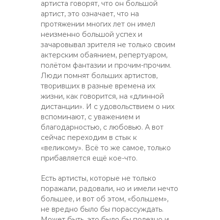
артиста говорят, что он большой
артист, это означает, что на
протяжении многих лет он имел
неизменно большой успех и
зачаровывал зрителя не только своим
актерским обаянием, репертуаром,
полётом фантазии и прочим-прочим.
Люди помнят больших артистов,
творивших в разные времена их
жизни, как говорится, на «длинной
дистанции». И с удовольствием о них
вспоминают, с уважением и
благодарностью, с любовью. А вот
сейчас переходим в стык к
«великому». Всё то же самое, только
прибавляется ещё кое-что.
Есть артисты, которые не только
поражали, радовали, но и имели нечто
большее, и вот об этом, «большем»,
не вредно было бы порассуждать.
Может быть, это было бы полезно и