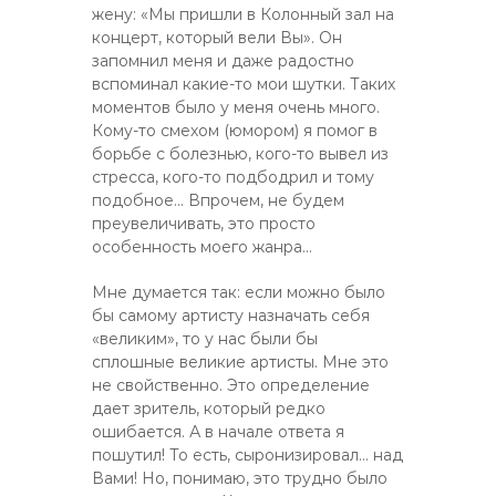
жену: «Мы пришли в Колонный зал на
концерт, который вели Вы». Он
запомнил меня и даже радостно
вспоминал какие-то мои шутки. Таких
моментов было у меня очень много.
Кому-то смехом (юмором) я помог в
борьбе с болезнью, кого-то вывел из
стресса, кого-то подбодрил и тому
подобное… Впрочем, не будем
преувеличивать, это просто
особенность моего жанра…
Мне думается так: если можно было
бы самому артисту назначать себя
«великим», то у нас были бы
сплошные великие артисты. Мне это
не свойственно. Это определение
дает зритель, который редко
ошибается. А в начале ответа я
пошутил! То есть, сыронизировал… над
Вами! Но, понимаю, это трудно было