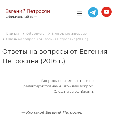
П
е
Евгений Петросян
р
Официальный сайт
е
й
т
Главная
Об артисте
Ежегодные интервью
и
Ответы на вопросы от Евгения Петросяна (2016 г.)
к
с
Ответы на вопросы от Евгения
о
д
Петросяна (2016 г.)
е
р
ж
и
Вопросы не изменяются и не
м
редактируются нами. Это – ваш вопрос.
о
Следите за ошибками.
м
у
— Кто такой Евгений Петросян,