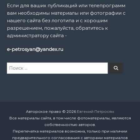
и
Если для ваших публикаций или телепрограмм
вам необходимы материалы или фотографии с
с
нашего сайта без логотипа и с хорошим
разрешением, пожалуйста, обратитесь к
я
администратору сайта -
м
e-petrosyan@yandex.ru
И
П
о
с
и
к
с
к
а
т
ь
:
Авторское право © 2026
Евгений Петросян
Все материалы сайта, в том числе фотоматериалы, являются
собственностью авторов.
Перепечатка материалов возможна, только при наличии
предварительного согласования с авторами материалов