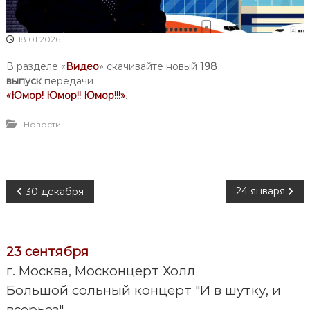
18.01.2026
В разделе «
Видео
» скачивайте новый
198
выпуск
передачи
«Юмор! Юмор!! Юмор!!!»
.
Новости
Н
24 января
30 декабря
а
23 сентября
в
г. Москва, Москонцерт Холл
и
Большой сольный концерт "И в шутку, и
всерьез"