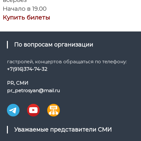
г
Начало в 19.00
а
Купить билеты
ц
и
По вопросам организации
я
гастролей, концертов обращаться по телефону:
+7(916)374-74-32
п
PR, СМИ
о
pr_petrosyan@mail.ru
з
а
п
Уважаемые представители СМИ