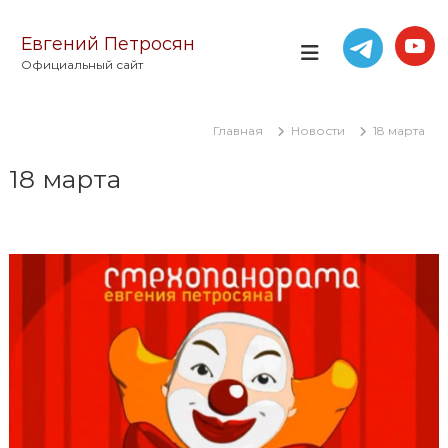
П
е
Евгений Петросян
р
Официальный сайт
е
й
т
Главная
Новости
18 марта
и
к
18 марта
с
о
д
е
р
ж
и
м
о
м
у