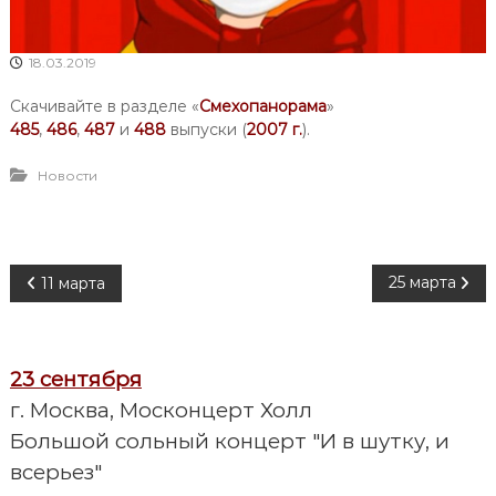
18.03.2019
Скачивайте в разделе «
Смехопанорама
»
485
,
486
,
487
и
488
выпуски (
2007 г.
).
Новости
Н
25 марта
11 марта
а
23 сентября
в
г. Москва, Москонцерт Холл
и
Большой сольный концерт "И в шутку, и
всерьез"
г