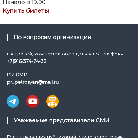
Начало в 19.00
а
Купить билеты
ц
и
По вопросам организации
я
гастролей, концертов обращаться по телефону:
+7(916)374-74-32
п
PR, СМИ
о
pr_petrosyan@mail.ru
з
а
п
Уважаемые представители СМИ
и
Если для ваших публикаций или телепрограмм