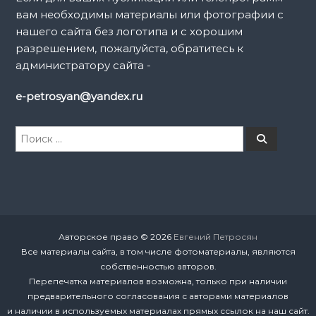
вам необходимы материалы или фотографии с
с
нашего сайта без логотипа и с хорошим
разрешением, пожалуйста, обратитесь к
я
администратору сайта -
м
e-petrosyan@yandex.ru
И
П
о
с
и
к
с
к
а
т
ь
:
Авторское право © 2026
Евгений Петросян
Все материалы сайта, в том числе фотоматериалы, являются
собственностью авторов.
Перепечатка материалов возможна, только при наличии
предварительного согласования с авторами материалов
и наличии в используемых материалах прямых ссылок на наш сайт.