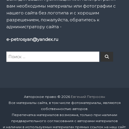
вам необходимы материалы или фотографии с
с
нашего сайта без логотипа и с хорошим
разрешением, пожалуйста, обратитесь к
я
администратору сайта -
м
e-petrosyan@yandex.ru
И
П
о
с
и
к
с
к
а
т
ь
:
Авторское право © 2026
Евгений Петросян
Все материалы сайта, в том числе фотоматериалы, являются
собственностью авторов.
Перепечатка материалов возможна, только при наличии
предварительного согласования с авторами материалов
и наличии в используемых материалах прямых ссылок на наш сайт.