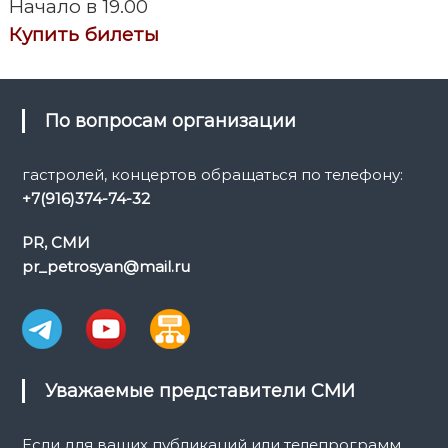
Начало в 19.00
а
Купить билеты
ц
и
По вопросам организации
я
гастролей, концертов обращаться по телефону:
+7(916)374-74-32
п
PR, СМИ
о
pr_petrosyan@mail.ru
з
а
п
Уважаемые представители СМИ
и
Если для ваших публикаций или телепрограмм