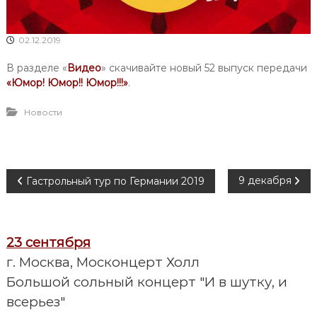
02.12.2019
В разделе «
Видео
» скачивайте новый 52 выпуск передачи
«Юмор! Юмор!! Юмор!!!»
.
Новости
Н
9 декабря
Гастрольный тур по Германии 2019
а
23 сентября
в
г. Москва, Москонцерт Холл
и
Большой сольный концерт "И в шутку, и
всерьез"
г