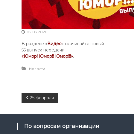
02.03.2020
В разделе «
Видео
» скачивайте новый
55 выпуск передачи
«Юмор! Юмор!! Юмор!!!»
.
Новости
Н
25 февраля
а
в
По вопросам организации