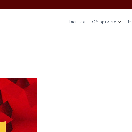
Главная
Об артисте
М