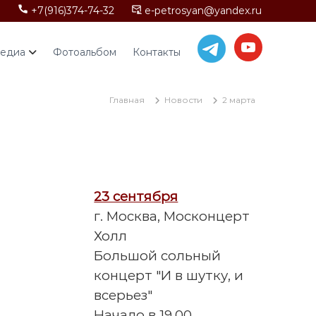
+7(916)374-74-32
e-petrosyan@yandex.ru
едиа
Фотоальбом
Контакты
Главная
Новости
2 марта
23 сентября
г. Москва, Москонцерт
Холл
Большой сольный
концерт "И в шутку, и
всерьез"
Начало в 19.00