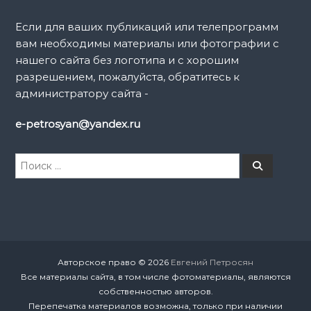
и
Если для ваших публикаций или телепрограмм
вам необходимы материалы или фотографии с
с
нашего сайта без логотипа и с хорошим
разрешением, пожалуйста, обратитесь к
я
администратору сайта -
м
e-petrosyan@yandex.ru
И
П
о
с
и
к
с
к
а
т
ь
:
Авторское право © 2026
Евгений Петросян
Все материалы сайта, в том числе фотоматериалы, являются
собственностью авторов.
Перепечатка материалов возможна, только при наличии