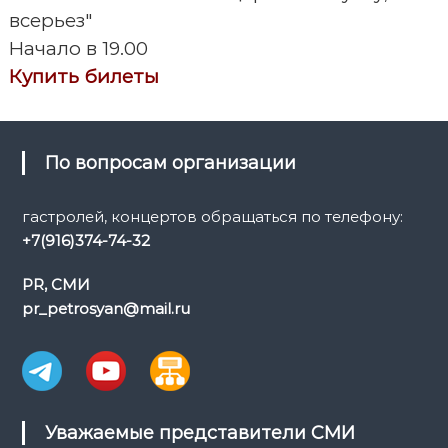
всерьез"
г
Начало в 19.00
а
Купить билеты
ц
и
По вопросам организации
я
гастролей, концертов обращаться по телефону:
+7(916)374-74-32
п
PR, СМИ
о
pr_petrosyan@mail.ru
з
а
п
Уважаемые представители СМИ