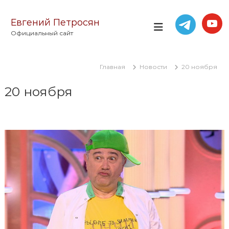
П
е
Евгений Петросян
р
Официальный сайт
е
й
т
Главная
Новости
20 ноября
и
к
20 ноября
с
о
д
е
р
ж
и
м
о
м
у