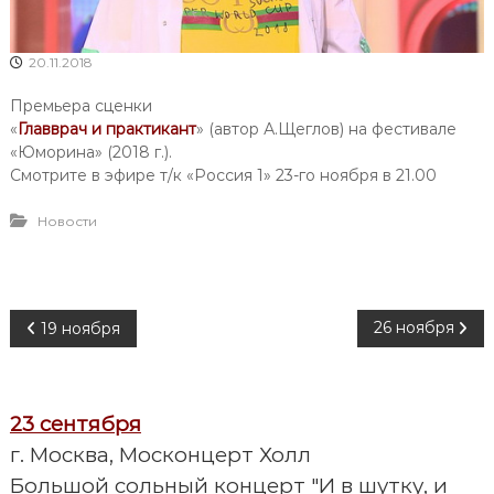
20.11.2018
Премьера сценки
«
Главврач и практикант
» (автор А.Щеглов) на фестивале
«Юморина» (2018 г.).
Смотрите в эфире т/к «Россия 1» 23-го ноября в 21.00
Новости
Н
26 ноября
19 ноября
а
23 сентября
в
г. Москва, Москонцерт Холл
и
Большой сольный концерт "И в шутку, и