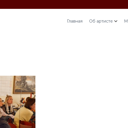
Главная
Об артисте
М