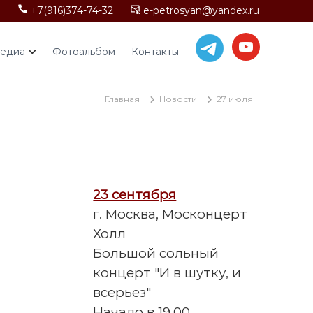
+7(916)374-74-32
e-petrosyan@yandex.ru
едиа
Фотоальбом
Контакты
Главная
Новости
27 июля
23 сентября
г. Москва, Москонцерт
Холл
Большой сольный
концерт "И в шутку, и
всерьез"
Начало в 19.00