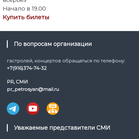
г
Начало в 19.00
а
Купить билеты
ц
и
По вопросам организации
я
гастролей, концертов обращаться по телефону:
+7(916)374-74-32
п
PR, СМИ
о
pr_petrosyan@mail.ru
з
а
п
Уважаемые представители СМИ