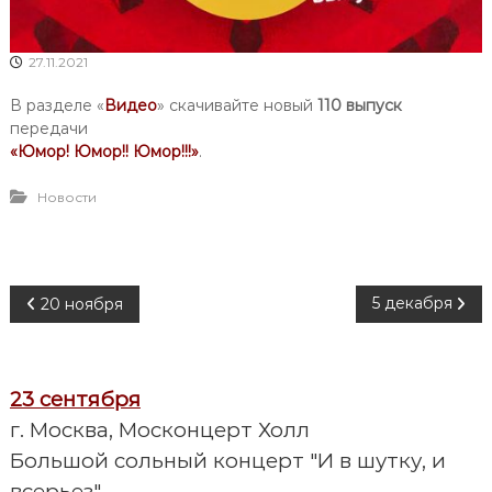
27.11.2021
В разделе «
Видео
» скачивайте новый
110 выпуск
передачи
«Юмор! Юмор!! Юмор!!!»
.
Новости
Н
5 декабря
20 ноября
а
23 сентября
в
г. Москва, Москонцерт Холл
и
Большой сольный концерт "И в шутку, и
всерьез"