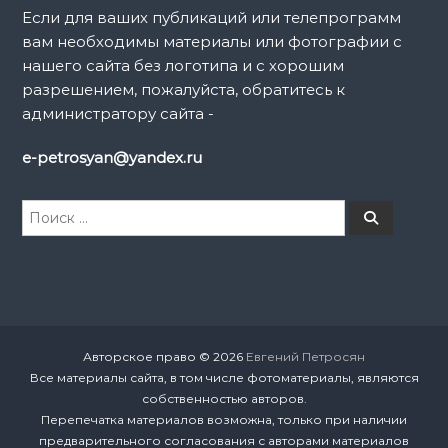
и
Если для ваших публикаций или телепрограмм
вам необходимы материалы или фотографии с
с
нашего сайта без логотипа и с хорошим
разрешением, пожалуйста, обратитесь к
я
администратору сайта -
м
e-petrosyan@yandex.ru
И
П
о
с
и
к
с
к
а
т
ь
:
Авторское право © 2026
Евгений Петросян
Все материалы сайта, в том числе фотоматериалы, являются
собственностью авторов.
Перепечатка материалов возможна, только при наличии
предварительного согласования с авторами материалов