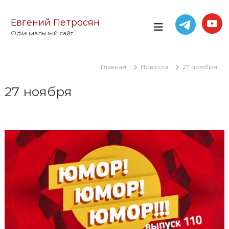
П
е
Евгений Петросян
р
Официальный сайт
е
й
т
Главная
Новости
27 ноября
и
к
27 ноября
с
о
д
е
р
ж
и
м
о
м
у