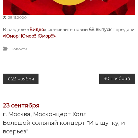
28.11.2020
В разделе «
Видео
» скачивайте новый
68 выпуск
передачи
«Юмор! Юмор!! Юмор!!!»
.
Новости
Н
30 ноября
23 ноября
а
23 сентября
в
г. Москва, Москонцерт Холл
и
Большой сольный концерт "И в шутку, и
всерьез"
г