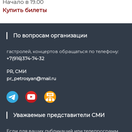
Начало в 19.00
а
Купить билеты
ц
и
По вопросам организации
я
гастролей, концертов обращаться по телефону:
+7(916)374-74-32
п
PR, СМИ
о
pr_petrosyan@mail.ru
з
а
п
Уважаемые представители СМИ
и
Если для ваших публикаций или телепрограмм