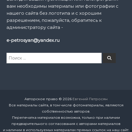
вам необходимы материалы или фотографии с
с
нашего сайта без логотипа и с хорошим
разрешением, пожалуйста, обратитесь к
я
администратору сайта -
м
e-petrosyan@yandex.ru
И
П
о
с
и
к
с
к
а
т
ь
:
Авторское право © 2026
Евгений Петросян
Все материалы сайта, в том числе фотоматериалы, являются
собственностью авторов.
Перепечатка материалов возможна, только при наличии
предварительного согласования с авторами материалов
и наличии в используемых материалах прямых ссылок на наш сайт.