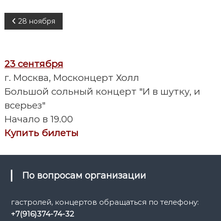
Н
28 ноября
а
23 сентября
в
г. Москва, Москонцерт Холл
и
Большой сольный концерт "И в шутку, и
всерьез"
г
Начало в 19.00
а
Купить билеты
ц
и
По вопросам организации
я
гастролей, концертов обращаться по телефону:
+7(916)374-74-32