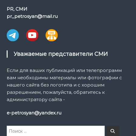
п
PR, СМИ
о
pr_petrosyan@mail.ru
з
а
п
Уважаемые представители СМИ
и
Если для ваших публикаций или телепрограмм
вам необходимы материалы или фотографии с
с
нашего сайта без логотипа и с хорошим
разрешением, пожалуйста, обратитесь к
я
администратору сайта -
м
e-petrosyan@yandex.ru
И
П
о
с