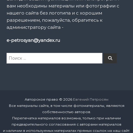
вам необходимы материалы или фотографии с
с
нашего сайта без логотипа и с хорошим
разрешением, пожалуйста, обратитесь к
я
администратору сайта -
м
e-petrosyan@yandex.ru
И
П
о
с
и
к
с
к
а
т
ь
:
Авторское право © 2026
Евгений Петросян
Все материалы сайта, в том числе фотоматериалы, являются
собственностью авторов.
Перепечатка материалов возможна, только при наличии
предварительного согласования с авторами материалов
и наличии в используемых материалах прямых ссылок на наш сайт.