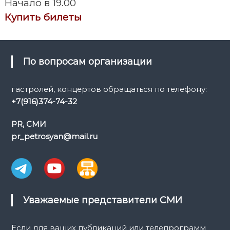
Начало в 19.00
а
Купить билеты
ц
и
По вопросам организации
я
гастролей, концертов обращаться по телефону:
+7(916)374-74-32
п
PR, СМИ
о
pr_petrosyan@mail.ru
з
а
п
Уважаемые представители СМИ
и
Если для ваших публикаций или телепрограмм