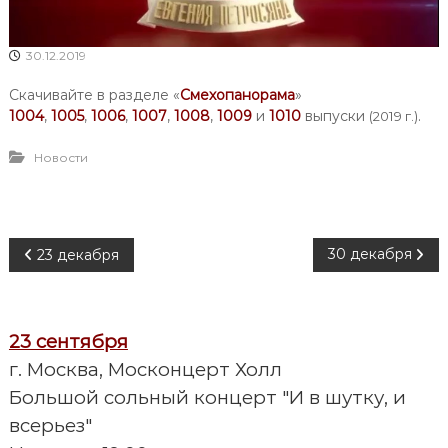
30.12.2019
Скачивайте в разделе «
Смехопанорама
»
1004
,
1005
,
1006
,
1007
,
1008
,
1009
и
1010
выпуски
.
(2019 г.)
Новости
Н
30 декабря
23 декабря
а
23 сентября
в
г. Москва, Москонцерт Холл
и
Большой сольный концерт "И в шутку, и
всерьез"
г