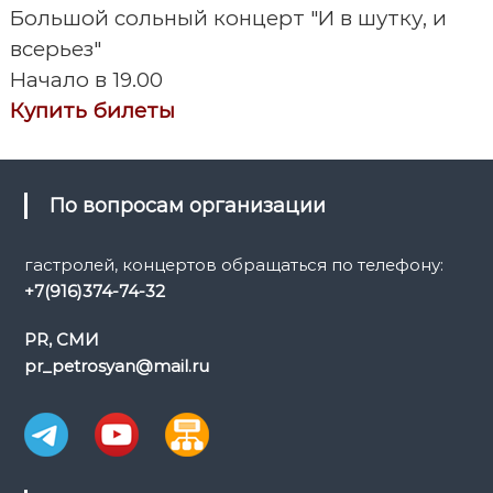
и
Большой сольный концерт "И в шутку, и
всерьез"
г
Начало в 19.00
а
Купить билеты
ц
и
По вопросам организации
я
гастролей, концертов обращаться по телефону:
+7(916)374-74-32
п
PR, СМИ
о
pr_petrosyan@mail.ru
з
а