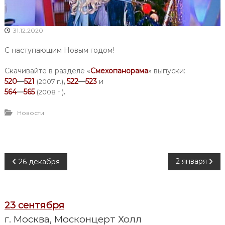
31.12.2020
С наступающим Новым годом!
Скачивайте в разделе «
Смехопанорама
» выпуски:
520
—
521
,
522
—
523
и
(2007 г.)
564
—
565
.
(2008 г.)
Новости
Н
2 января
26 декабря
а
23 сентября
в
г. Москва, Москонцерт Холл