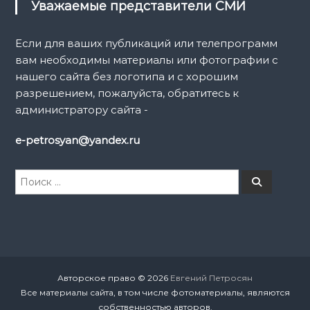
п
Уважаемые представители СМИ
и
Если для ваших публикаций или телепрограмм
вам необходимы материалы или фотографии с
с
нашего сайта без логотипа и с хорошим
разрешением, пожалуйста, обратитесь к
я
администратору сайта -
м
e-petrosyan@yandex.ru
И
П
о
с
и
к
с
к
а
т
ь
:
Авторское право © 2026
Евгений Петросян
Все материалы сайта, в том числе фотоматериалы, являются
собственностью авторов.